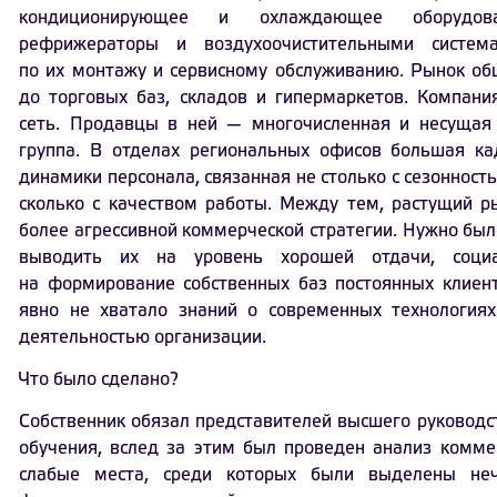
кондиционирующее и охлаждающее оборудован
рефрижераторы и воздухоочистительными систем
по их монтажу и сервисному обслуживанию. Рынок о
до торговых баз, складов и гипермаркетов. Компан
сеть. Продавцы в ней — многочисленная и несущая 
группа. В отделах региональных офисов большая ка
динамики персонала, связанная не столько с сезонност
сколько с качеством работы. Между тем, растущий р
более агрессивной коммерческой стратегии. Нужно был
выводить их на уровень хорошей отдачи, социа
на формирование собственных баз постоянных клиен
явно не хватало знаний о современных технология
деятельностью организации.
Что было сделано?
Собственник обязал представителей высшего руководс
обучения, вслед за этим был проведен анализ комм
слабые места, среди которых были выделены нече