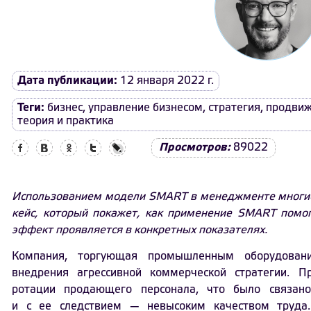
Дата публикации:
12 января 2022 г.
Теги:
бизнес
,
управление бизнесом
,
стратегия
,
продви
теория и практика
Facebook
Вконтакте
Одноклассники
Twitter
LiveJournal
Просмотров:
89022
Использованием модели SMART в менеджменте многие
кейс, который покажет, как применение SMART помога
эффект проявляется в конкретных показателях.
Компания, торгующая промышленным оборудовани
внедрения агрессивной коммерческой стратегии. 
ротации продающего персонала, что было связано
и с ее следствием — невысоким качеством труда