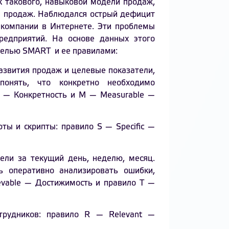
к такового, навыковой модели продаж,
а продаж. Наблюдался острый дефицит
 компании в Интернете. Эти проблемы
редприятий. На основе данных этого
делью SMART и ее правилами:
азвития продаж и целевые показатели,
онять, что конкретно необходимо
ic — Конкретность и M — Measurable —
ты и скрипты: правило S — Specific —
тели за текущий день, неделю, месяц.
ь оперативно анализировать ошибки,
evable — Достижимость и правило T —
отрудников: правило R — Relevant —