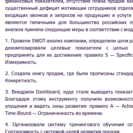
финансовых показателей, отсутствие плана продаж ка
существенный дефицит мотивации сотрудников отдел
входящих звонков и запросов на продукцию и услуги
являются типичными для большинства российских п
анализа приняли следующие меры в соответствии с мо
1. Провели SWOT-анализ компании, определили цели р
декомпозировали целевые показатели с целью п
предпринять для их достижения: правило S — Specif
Измеримость.
2. Создали книгу продаж, где были прописаны стандар
Конкретность.
3. Внедрили Dashboard, куда стали выводить показа
Благодаря этому инструменту получили возможност
упущения и видеть зоны развития: правило A — Achi
Time-Bound — Ограниченность во времени.
4. Организовали систему тренингового обучения с
Соотносимость с системой целей развития продаж.