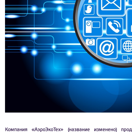
Компания «АэроЭкоТех» (название изменено) про