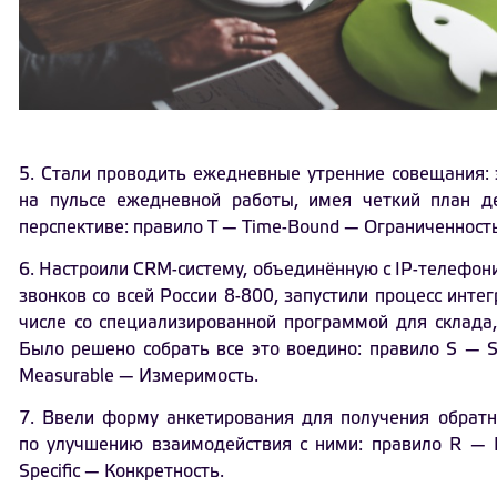
5. Стали проводить ежедневные утренние совещания: 
на пульсе ежедневной работы, имея четкий план де
перспективе: правило T — Time-Bound — Ограниченност
6. Настроили CRM-систему, объединённую с IP-телефон
звонков со всей России 8-800, запустили процесс инте
числе со специализированной программой для склада, 
Было решено собрать все это воедино: правило S — S
Measurable — Измеримость.
7. Ввели форму анкетирования для получения обратн
по улучшению взаимодействия с ними: правило R — 
Specific — Конкретность.