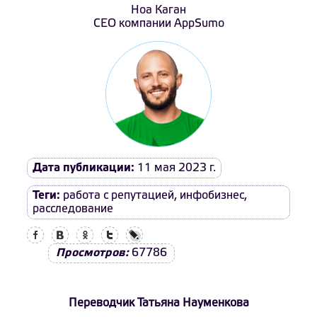
Ноа Каган
СЕО компании AppSumo
Дата публикации:
11 мая 2023 г.
Теги:
работа с репутацией
,
инфобизнес
,
расследование
Facebook
Вконтакте
Одноклассники
Twitter
LiveJournal
Просмотров:
67786
Переводчик Татьяна Науменкова