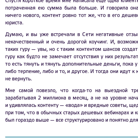
Спустя короткое время мне написала еще одна клиентк
потраченная ею сумма была больше. И говорила она
ничего нового, контент ровно тот же, что в его деше
юриста.
Думаю, и вы уже встречали в Сети негативные отз
некачественный и очень дорогой коучинг. И, возмож
таких гуру — увы, но с таким контентом шансов созда
гуру как будто не замечает отсутствия у них результа
то есть тянуть и тянуть дополнительные деньги, пока 
либо терпение, либо и то, и другое. И тогда они идут к
не вернуть.
Мне самой повезло, что когда-то на выездной тр
зарабатывая 2 миллиона в месяц, а не на уровне нач
и удивлялась контенту — «вода» и вредные советы, ще
при том, что в обычных старых дешевых вебинарах и к
был гораздо выше — все структурировано и понятно для