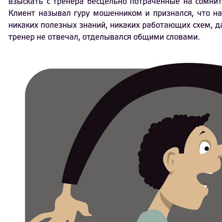
взыскать с тренера бесцельно потраченные на сомнит
Клиент называл гуру мошенником и признался, что н
никаких полезных знаний, никаких работающих схем, д
тренер не отвечал, отделывался общими словами.