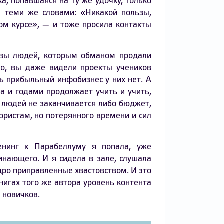
а, попавшаяся на ту же удочку, только
 теми же словами: «Никакой пользы,
вом курсе», — и тоже просила контакты
ывы людей, которым обманом продали
но, вы даже видели проекты учеников
ть прибыльный инфобизнес у них нет. А
та и годами продолжает учить и учить,
у людей не заканчивается либо бюджет,
 юристам, но потерянного времени и сил
енинг к Парабеллуму я попала, уже
инающего. И я сидела в зале, слушала
дро приправленные хвастовством. И это
нигах того же автора уровень контента
 новичков.