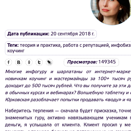
Дата публикации:
20 сентября 2018 г.
Теги:
теория и практика
,
работа с репутацией
,
инфобиз
коучинг
Facebook
Вконтакте
Одноклассники
Twitter
LiveJournal
Просмотров:
149345
Многие инфогуру и шарлатаны от интернет-марке
новичкам коучинг и мастермайнды за 100+ тысяч р
доходит до 500 тысяч рублей. Что вы получите за эти 
в обычных курсах и вебинарах? Волшебную таблетку и 
Юрковская разоблачает попытки продавать «воду» и «в
Наберитесь терпения — сначала будет присказка, точн
знаменитых гуру, активно навязывающем ученикам г
деньги, я услышала от клиента. Клиент просил у м