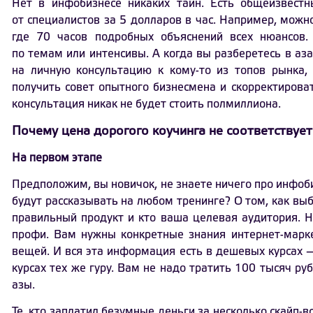
Нет в инфобизнесе никаких тайн. Есть общеизвест
от специалистов за 5 долларов в час. Например, можно
где 70 часов подробных объяснений всех нюансов
по темам или интенсивы. А когда вы разберетесь в аза
на личную консультацию к кому-то из топов рынка,
получить совет опытного бизнесмена и скорректирова
консультация никак не будет стоить полмиллиона.
Почему цена дорогого коучинга не соответствует
На первом этапе
Предположим, вы новичок, не знаете ничего про инфоби
будут рассказывать на любом тренинге? О том, как выб
правильный продукт и кто ваша целевая аудитория. Н
профи. Вам нужны конкретные знания интернет-марке
вещей. И вся эта информация есть в дешевых курсах — 
курсах тех же гуру. Вам не надо тратить 100 тысяч р
азы.
Те, кто заплатил безумные деньги за несколько скайп-в