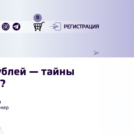
РЕГИСТРАЦИЯ
ублей — тайны
?
я
енер